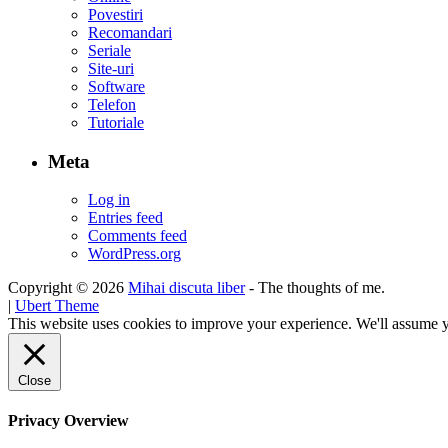
Povestiri
Recomandari
Seriale
Site-uri
Software
Telefon
Tutoriale
Meta
Log in
Entries feed
Comments feed
WordPress.org
Copyright © 2026
Mihai discuta liber
- The thoughts of me.
|
Ubert Theme
This website uses cookies to improve your experience. We'll assume yo
Close
Privacy Overview