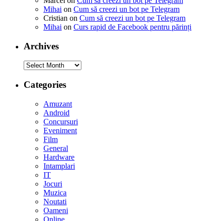
Marcel
on
Cum să creezi un bot pe Telegram
Mihai
on
Cum să creezi un bot pe Telegram
Cristian
on
Cum să creezi un bot pe Telegram
Mihai
on
Curs rapid de Facebook pentru părinți
Archives
Archives
Categories
Amuzant
Android
Concursuri
Eveniment
Film
General
Hardware
Intamplari
IT
Jocuri
Muzica
Noutati
Oameni
Online