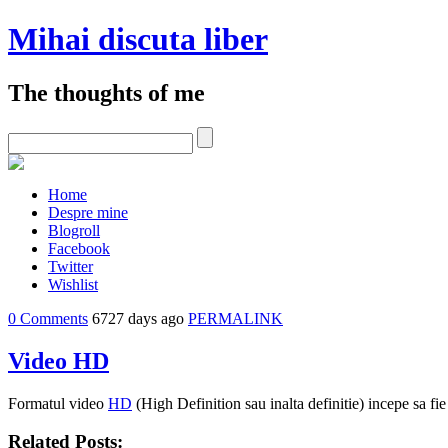
Mihai discuta liber
The thoughts of me
Home
Despre mine
Blogroll
Facebook
Twitter
Wishlist
0 Comments
6727 days ago
PERMALINK
Video HD
Formatul video
HD
(High Definition sau inalta definitie) incepe sa fie
Related Posts: