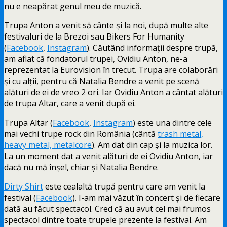
nu e neapărat genul meu de muzică.
Trupa Anton a venit să cânte și la noi, după multe alte
festivaluri de la Brezoi sau Bikers For Humanity
(
Facebook
,
Instagram
). Căutând informații despre trupă,
am aflat că fondatorul trupei, Ovidiu Anton, ne-a
reprezentat la Eurovision în trecut. Trupa are colaborări
și cu alții, pentru că Natalia Bendre a venit pe scenă
alături de ei de vreo 2 ori. Iar Ovidiu Anton a cântat alături
de trupa Altar, care a venit după ei.
Trupa Altar (
Facebook
,
Instagram
) este una dintre cele
mai vechi trupe rock din România (cântă
trash metal,
heavy metal, metalcore
). Am dat din cap și la muzica lor.
La un moment dat a venit alături de ei Ovidiu Anton, iar
dacă nu mă înșel, chiar și Natalia Bendre.
Dirty Shirt
este cealaltă trupă pentru care am venit la
festival (
Facebook
). I-am mai văzut în concert și de fiecare
dată au făcut spectacol. Cred că au avut cel mai frumos
spectacol dintre toate trupele prezente la festival. Am