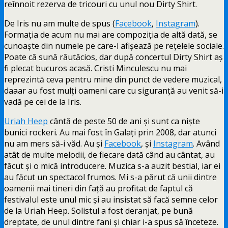
reînnoit rezerva de tricouri cu unul nou Dirty Shirt.
De Iris nu am multe de spus (
Facebook
,
Instagram
).
Formația de acum nu mai are compoziția de altă dată, se
cunoaște din numele pe care-l afișează pe rețelele sociale.
Poate că sună răutăcios, dar după concertul Dirty Shirt aș
fi plecat bucuros acasă. Cristi Minculescu nu mai
reprezintă ceva pentru mine din punct de vedere muzical,
daaar au fost mulți oameni care cu siguranță au venit să-i
vadă pe cei de la Iris.
Uriah Heep
cântă de peste 50 de ani și sunt ca niște
bunici rockeri. Au mai fost în Galați prin 2008, dar atunci
nu am mers să-i văd. Au și
Facebook
, și
Instagram
. Având
atât de multe melodii, de fiecare dată când au cântat, au
făcut și o mică introducere. Muzica s-a auzit bestial, iar ei
au făcut un spectacol frumos. Mi s-a părut că unii dintre
oamenii mai tineri din față au profitat de faptul că
festivalul este unul mic și au insistat să facă semne celor
de la Uriah Heep. Solistul a fost deranjat, pe bună
dreptate, de unul dintre fani și chiar i-a spus să înceteze.