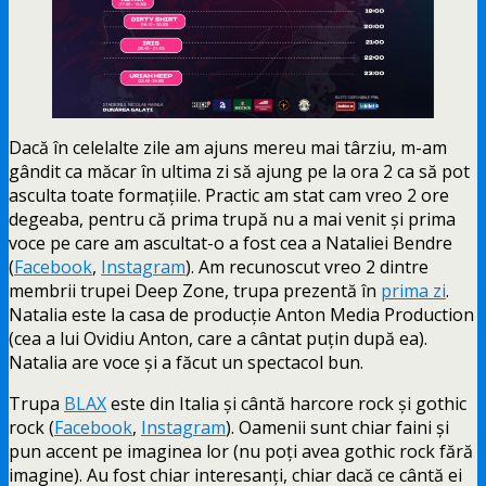
Dacă în celelalte zile am ajuns mereu mai târziu, m-am
gândit ca măcar în ultima zi să ajung pe la ora 2 ca să pot
asculta toate formațiile. Practic am
stat cam vreo 2 ore
degeaba, pentru că prima trupă nu a mai venit și prima
voce pe care am ascultat-o a fost cea a Nataliei Bendre
(
Facebook
,
Instagram
). Am recunoscut vreo 2 dintre
membrii trupei Deep Zone, trupa prezentă în
prima zi
.
Natalia este la casa de producție Anton Media Production
(cea a lui Ovidiu Anton, care a cântat puțin după ea).
Natalia are voce și a făcut un spectacol bun.
Trupa
BLAX
este din Italia și cântă harcore rock și gothic
rock (
Facebook
,
Instagram
). Oamenii sunt chiar faini și
pun accent pe imaginea lor (nu poți avea gothic rock fără
imagine). Au fost chiar interesanți, chiar dacă ce cântă ei