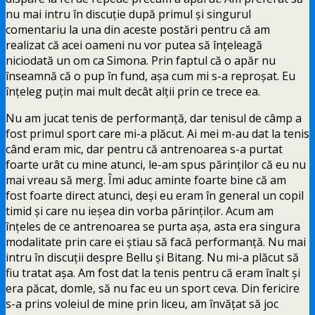
nu mai intru în discuție după primul și singurul
comentariu la una din aceste postări pentru că am
realizat că acei oameni nu vor putea să înțeleagă
niciodată un om ca Simona. Prin faptul că o apăr nu
înseamnă că o pup în fund, așa cum mi s-a reproșat. Eu
înțeleg puțin mai mult decât alții prin ce trece ea.
Nu am jucat tenis de performanță, dar tenisul de câmp a
fost primul sport care mi-a plăcut. Ai mei m-au dat la tenis
când eram mic, dar pentru că antrenoarea s-a purtat
foarte urât cu mine atunci, le-am spus părinților că eu nu
mai vreau să merg. Îmi aduc aminte foarte bine că am
fost foarte direct atunci, deși eu eram în general un copil
timid și care nu ieșea din vorba părinților. Acum am
înțeles de ce antrenoarea se purta așa, asta era singura
modalitate prin care ei știau să facă performanță. Nu mai
intru în discuții despre Bellu și Bitang. Nu mi-a plăcut să
fiu tratat așa. Am fost dat la tenis pentru că eram înalt și
era păcat, domle, să nu fac eu un sport ceva. Din fericire
s-a prins voleiul de mine prin liceu, am învățat să joc