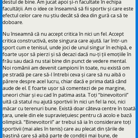
destul de bine. Am jucat apoi și-n facultate în echipa
facultății. Am o idee ce înseamnă să fii sportiv și care este
efectul celor care nu știu decât să dea din gură ca să te
doboare.
Nu înseamnă că nu accept critica în nici un fel. Accept
critica constructivă, este singura care ajută. Iar într-un
sport cum e tenisul, unde joci de unul singur în echipă, e
foarte ușor să pierzi și să decazi dacă nu-ți ții emoțiile în
frâu sau dacă nu stai bine din punct de vedere mental.
Noi românii am devenit campioni în toate, nu există om
pe stradă pe care să-l întrebi ceva și care să nu aibă o
părere despre acel lucru, chiar dacă e prima dată când
aude de el. E foarte ușor să comentezi de pe margine,
uneori chiar și eu cad în patima asta. Toți “binevoitorii”
uită că statul nu ajută sportivii în nici un fel la noi, nici
măcar cu terenuri bune. Există doar câteva centre în toată
țara, unele din ele supraviețuiesc pentru că acolo e bază
olimpică. “Binevoitorii” ar trebui să ia în considerare toți
sportivii (mai ales în tenis) care au plecat din țările de
baștină care să aibă parte de condiții mai bune, de