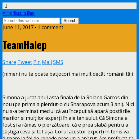
Mihai discuta liber
June 11, 2017 • 1 comment
TeamHalep
Share
Tweet
Pin
Mail
SMS
(nimeni nu te poate batjocori mai mult decât românii tăi)
Simona a jucat anul ăsta finala de la Roland Garros din
nou (pe prima a pierdut-o cu Sharapova acum 3 ani). Nici
nu s-a terminat meciul
că au început să apară postările
marilor și mulților experți în ale tenisului. Că Simona a
fost și a rămas o pierzătoare, că e prea slabă pentru a
câștiga ceva și tot așa. Corul acestor experți în tenis va
dispare la fel de repede precum a apărut. Am preferat să