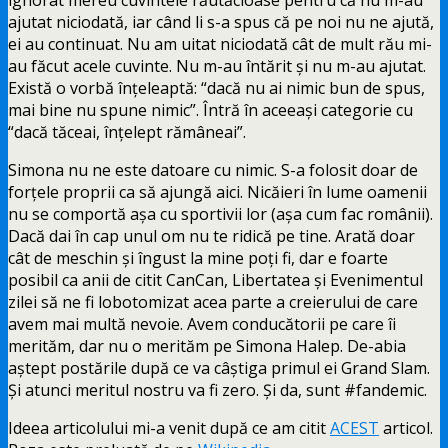
ajutat niciodată, iar când li s-a spus că pe noi nu ne ajută,
ei au continuat. Nu am uitat niciodată cât de mult rău mi-
au făcut acele cuvinte. Nu m-au întărit și nu m-au ajutat.
Există o vorbă înțeleaptă: “dacă nu ai nimic bun de spus,
mai bine nu spune nimic”. Întră în aceeași categorie cu
“dacă tăceai, înțelept rămâneai”.
Simona nu ne este datoare cu nimic. S-a folosit doar de
forțele proprii ca să ajungă aici. Nicăieri în lume oamenii
nu se comportă așa cu sportivii lor (așa cum fac românii).
Dacă dai în cap unul om nu te ridică pe tine. Arată doar
cât de meschin și îngust la mine poți fi, dar e foarte
posibil ca anii de citit CanCan, Libertatea și Evenimentul
zilei să ne fi lobotomizat acea parte a creierului de care
avem mai multă nevoie. Avem conducătorii pe care îi
merităm, dar nu o merităm pe Simona Halep. De-abia
aștept postările după ce va câștiga primul ei Grand Slam.
Și atunci meritul nostru va fi zero. Și da, sunt #fandemic.
Ideea articolului mi-a venit după ce am citit
ACEST
articol.