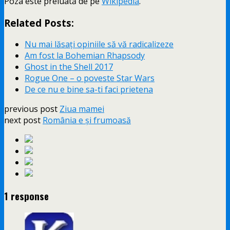
Poza este preluată de pe
Wikipedia
.
Related Posts:
Nu mai lăsați opiniile să vă radicalizeze
Am fost la Bohemian Rhapsody
Ghost in the Shell 2017
Rogue One – o poveste Star Wars
De ce nu e bine sa-ti faci prietena
previous post
Ziua mamei
next post
România e și frumoasă
1 response