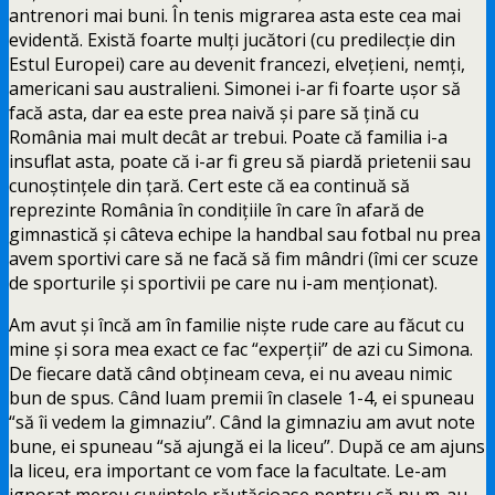
antrenori mai buni. În tenis migrarea asta este cea mai
evidentă. Există foarte mulți jucători (cu predilecție din
Estul Europei) care au devenit francezi, elvețieni, nemți,
americani sau australieni. Simonei i-ar fi foarte ușor să
facă asta, dar ea este prea naivă și pare să țină cu
România mai mult decât ar trebui. Poate că familia i-a
insuflat asta, poate că i-ar fi greu să piardă prietenii sau
cunoștințele din țară. Cert este că ea continuă să
reprezinte România în condițiile în care în afară de
gimnastică și câteva echipe la handbal sau fotbal nu prea
avem sportivi care să ne facă să fim mândri (îmi cer scuze
de sporturile și sportivii pe care nu i-am menționat).
Am avut și încă am în familie niște rude care au făcut cu
mine și sora mea exact ce fac “experții” de azi cu Simona.
De fiecare dată când obțineam ceva, ei nu aveau nimic
bun de spus. Când luam premii în clasele 1-4, ei spuneau
“să îi vedem la gimnaziu”. Când la gimnaziu am avut note
bune, ei spuneau “să ajungă ei la liceu”. După ce am ajuns
la liceu, era important ce vom face la facultate. Le-am
ignorat mereu cuvintele răutăcioase pentru că nu m-au