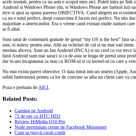
acele noutati, pentru ca nu asta e scopul meu aici. Puteti intra pe link s
Android si Windows Phone (da, si Windows Phone are fanboii lui) sar s
rece si apoi sa spuna parerea OBIECTIVA. Cand alegem un ecosistem
ca nu e totul perfect, drept consecinta il facem noi perfect. Nu stiu 
majoritate a americanilor. Era o vreme cand existau multe natiuni care 
ar fi altul.
Sunt satul de comentarii gratuite de genul “my OS is the best” fara s
asta, ei traiesc pentru asta. Altii au ochelari de cal si nu mai vad nim
meritau altceva. Sunt un fan Android (INCA) si nu cred ca voi trece la i
fanii Android sunt mai saraci si ca de-asta se leaga de pretul unui pro
dar m-am incapatanat sa stau cu ROM-ul si cu kernel-ul cu care a venit
Nu mai exista pareri obiective. O data intrat intr-un sistem (Apple, And
subtil fanboismul pentru ca lor de convine sa aiba un client care va 
Poza e preluata de
AICI
.
Related Posts:
Gaming pe Android
72 de ore cu HTC HD2
Review HiMedia Q10 Pro
Noile permisiuni cerute de Facebook Messenger
Cum sa (nu)-ti cresti copiii