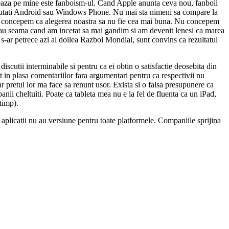
eaza pe mine este fanboism-ul. Cand Apple anunta ceva nou, fanboii
r noutati Android sau Windows Phone. Nu mai sta nimeni sa compare la
 concepem ca alegerea noastra sa nu fie cea mai buna. Nu concepem
i dau seama cand am incetat sa mai gandim si am devenit lenesi ca marea
 s-ar petrece azi al doilea Razboi Mondial, sunt convins ca rezultatul
discutii interminabile si pentru ca ei obtin o satisfactie deosebita din
ut in plasa comentariilor fara argumentari pentru ca respectivii nu
r pretul lor ma face sa renunt usor. Exista si o falsa presupunere ca
ii cheltuiti. Poate ca tableta mea nu e la fel de fluenta ca un iPad,
timp).
e aplicatii nu au versiune pentru toate platformele. Companiile sprijina