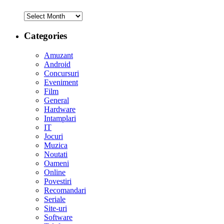
Archives
Categories
Amuzant
Android
Concursuri
Eveniment
Film
General
Hardware
Intamplari
IT
Jocuri
Muzica
Noutati
Oameni
Online
Povestiri
Recomandari
Seriale
Site-uri
Software