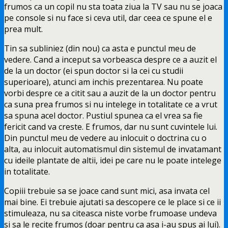
frumos ca un copil nu sta toata ziua la TV sau nu se joaca
pe console si nu face si ceva util, dar ceea ce spune el e
prea mult.
Tin sa subliniez (din nou) ca asta e punctul meu de
vedere. Cand a inceput sa vorbeasca despre ce a auzit el
de la un doctor (ei spun doctor si la cei cu studii
superioare), atunci am inchis prezentarea. Nu poate
vorbi despre ce a citit sau a auzit de la un doctor pentru
ca suna prea frumos si nu intelege in totalitate ce a vrut
sa spuna acel doctor. Pustiul spunea ca el vrea sa fie
fericit cand va creste. E frumos, dar nu sunt cuvintele lui.
Din punctul meu de vedere au inlocuit o doctrina cu o
alta, au inlocuit automatismul din sistemul de invatamant
cu ideile plantate de altii, idei pe care nu le poate intelege
in totalitate.
Copiii trebuie sa se joace cand sunt mici, asa invata cel
mai bine. Ei trebuie ajutati sa descopere ce le place si ce ii
stimuleaza, nu sa citeasca niste vorbe frumoase undeva
si sa le recite frumos (doar pentru ca asa i-au spus ai lui).