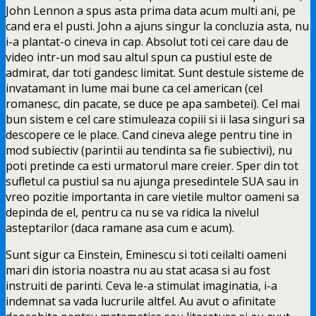
John Lennon a spus asta prima data acum multi ani, pe
cand era el pusti. John a ajuns singur la concluzia asta, nu
i-a plantat-o cineva in cap. Absolut toti cei care dau de
video intr-un mod sau altul spun ca pustiul este de
admirat, dar toti gandesc limitat. Sunt destule sisteme de
invatamant in lume mai bune ca cel american (cel
romanesc, din pacate, se duce pe apa sambetei). Cel mai
bun sistem e cel care stimuleaza copiii si ii lasa singuri sa
descopere ce le place. Cand cineva alege pentru tine in
mod subiectiv (parintii au tendinta sa fie subiectivi), nu
poti pretinde ca esti urmatorul mare creier. Sper din tot
sufletul ca pustiul sa nu ajunga presedintele SUA sau in
vreo pozitie importanta in care vietile multor oameni sa
depinda de el, pentru ca nu se va ridica la nivelul
asteptarilor (daca ramane asa cum e acum).
Sunt sigur ca Einstein, Eminescu si toti ceilalti oameni
mari din istoria noastra nu au stat acasa si au fost
instruiti de parinti. Ceva le-a stimulat imaginatia, i-a
indemnat sa vada lucrurile altfel. Au avut o afinitate