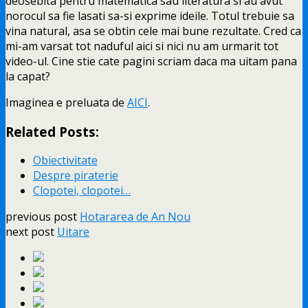
deosebita pentru matematica sau literatura si au avut
norocul sa fie lasati sa-si exprime ideile. Totul trebuie sa
vina natural, asa se obtin cele mai bune rezultate. Cred ca
mi-am varsat tot naduful aici si nici nu am urmarit tot
video-ul. Cine stie cate pagini scriam daca ma uitam pana
la capat?
Imaginea e preluata de
AICI
.
Related Posts:
Obiectivitate
Despre piraterie
Clopotei, clopotei…
previous post
Hotararea de An Nou
next post
Uitare