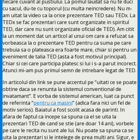
fiecare cuvant al pustiului. La pomul laudat sa nu te duci
cu sacul, du-te cu toporul (cu multa neincredere). Nu m-
am uitat la video ca la orice prezentare TED sau TEDx. La
TEDx se fac prezentari care sunt organizate in spiritul
TED, dar care nu sunt organizate oficial de TED). Am citit
la un moment dat un articol al unui om care a refuzat sa
vorbeasca la o prezentare TED pentru ca suma pe care
trebuia sa o plateasca era foarte mare, chiar si pentru un
eveniment de talia TED (asta a fost motivul principal).
Chiar si cei care participa platesc si lui i s-a parut incorect.
Atunci mi-am pus primul semn de intrebare legat de TED.
In articolul din link se pune accentul pe “uitati ce se poate
obtine daca se renunta la sistemul conventional de
invatamant”. E vorba de sistemul american, luat ca punct
de referinta “
pentru ca masini
” (adica fara nici un fel de
motiv serios). Baiatul a fost scolit acasa de parinti. In
afara de faptul ca incepe sa spuna ca el se uita la
prezentari TED de cand se stie (are doar 14 ani), vorbele
pe care le recita nu sunt ale lui. Nu poate sa spuna ca se
uita la prezentari si le intelege de prea multi ani. Sigur, e