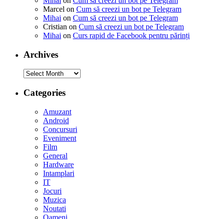
Mihai
on
Cum să creezi un bot pe Telegram
Marcel
on
Cum să creezi un bot pe Telegram
Mihai
on
Cum să creezi un bot pe Telegram
Cristian
on
Cum să creezi un bot pe Telegram
Mihai
on
Curs rapid de Facebook pentru părinți
Archives
Archives
Categories
Amuzant
Android
Concursuri
Eveniment
Film
General
Hardware
Intamplari
IT
Jocuri
Muzica
Noutati
Oameni