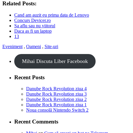
Related Posts:
Cand am auzit eu prima data de Lenovo
Concurs Devicer.ro
Sa aflu sau nu viitorul
Daca as fi un laptop
13
Eveniment
,
Oameni
,
Site-uri
Mihai Discuta Liber Facebook
Recent Posts
Danube Rock Revolution ziua 4
Danube Rock Revolution ziua 3
Danube Rock Revolution ziua 2
Danube Rock Revolution ziua 1
Noua consolă Nintendo Switch 2
Recent Comments