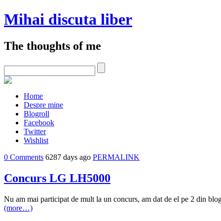
Mihai discuta liber
The thoughts of me
Home
Despre mine
Blogroll
Facebook
Twitter
Wishlist
0 Comments
6287 days ago
PERMALINK
Concurs LG LH5000
Nu am mai participat de mult la un concurs, am dat de el pe 2 din blo
(more…)