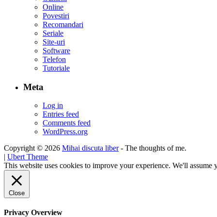
Online
Povestiri
Recomandari
Seriale
Site-uri
Software
Telefon
Tutoriale
Meta
Log in
Entries feed
Comments feed
WordPress.org
Copyright © 2026
Mihai discuta liber
- The thoughts of me.
|
Ubert Theme
This website uses cookies to improve your experience. We'll assume yo
Close
Privacy Overview