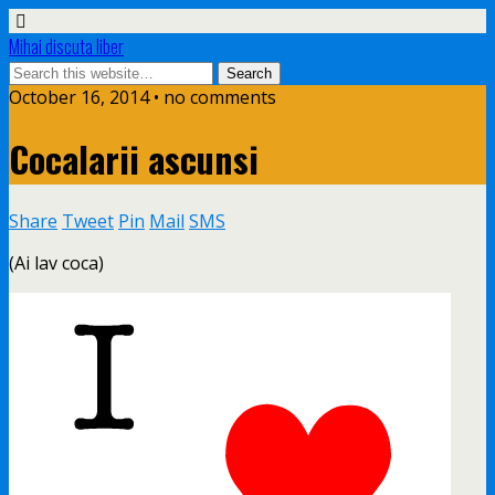
Mihai discuta liber
October 16, 2014 • no comments
Cocalarii ascunsi
Share
Tweet
Pin
Mail
SMS
(Ai lav coca)