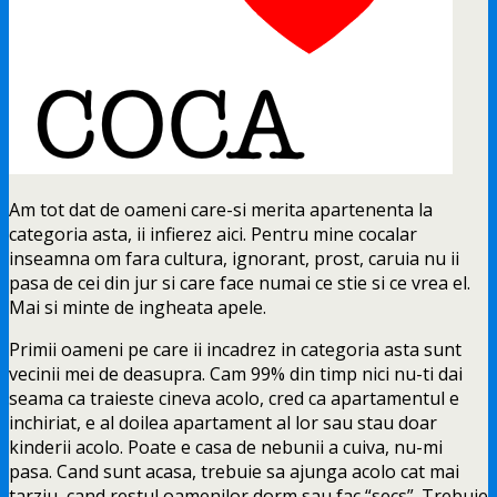
Am tot dat de oameni care-si merita apartenenta la
categoria asta, ii infierez aici. Pentru mine cocalar
inseamna om fara cultura, ignorant, prost, caruia nu ii
pasa de cei din jur
si care face numai ce stie si ce vrea el.
Mai si minte de ingheata apele.
Primii oameni pe care ii incadrez in categoria asta sunt
vecinii mei de deasupra. Cam 99% din timp nici nu-ti dai
seama ca traieste cineva acolo, cred ca apartamentul e
inchiriat, e al doilea apartament al lor sau stau doar
kinderii acolo. Poate e casa de nebunii a cuiva, nu-mi
pasa. Cand sunt acasa, trebuie sa ajunga acolo cat mai
tarziu, cand restul oamenilor dorm sau fac “secs”. Trebuie