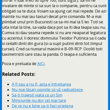
(mi-ar fi luat vreo 50 spre 100, sunt sigur). Sa-mi fie
invatare de minte si sa sun la o companie, pentru ca sunt
obligati sa te duca. Voiam sa ajung cat mai repede. De azi
inainte nu mai iau taxiuri decat prin comanda. M-a mai
plimbat unul prin Bucuresti ca sa-mi mai ia 5 lei. Toti se
uita intai la tine, sa vada daca pot sa iti dea teapa sau nu.
Cumva isi dau seama repede si nu are neaparat legatura
cu accentul. Ii doresc domnului Teodor Putinica sa ii cada
si ceilalti dinti din gura (si-a supt putinii dinti tot timpul
cursei). Cred ca numarul masinii e B-09-RCP. Ocoliti toti
taximetristii care stau la panda. O teapa e suficienta.
Poza e preluata de
AICI
.
Related Posts:
A fi sau a nu fi, asta e întrebarea
Nu mai lăsați opiniile să vă radicalizeze
Sa-ti traiesti viata ca un Sim
Minciunile nu dor cel mai tare
De ce nu e bine sa-ti faci prietena