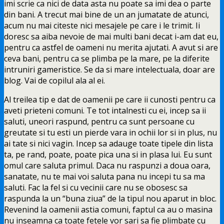
imi scrie ca nici de data asta nu poate sa imi dea o parte
din bani. A trecut mai bine de un an jumatate de atunci,
acum nu mai citeste nici mesajele pe care i le trimit. Ii
doresc sa aiba nevoie de mai multi bani decat i-am dat eu,
pentru ca astfel de oameni nu merita ajutati. A avut si are
ceva bani, pentru ca se plimba pe la mare, pe la diferite
intruniri gameristice. Se da si mare intelectuala, doar are
blog. Vai de copilul ala al ei.
Al treilea tip e dat de oamenii pe care ii cunosti pentru ca
aveti prieteni comuni. Te tot intalnesti cu ei, incep sa ii
saluti, uneori raspund, pentru ca sunt persoane cu
greutate si tu esti un pierde vara in ochii lor si in plus, nu
ai tate si nici vagin. Incep sa adauge toate tipele din lista
ta, pe rand, poate, poate pica una si in plasa lui. Eu sunt
omul care saluta primul. Daca nu raspunzi a doua oara,
sanatate, nu te mai voi saluta pana nu incepi tu sa ma
saluti. Fac la fel si cu vecinii care nu se obosesc sa
raspunda la un “buna ziua” de la tipul nou aparut in bloc.
Revenind la oamenii astia comuni, faptul ca au o masina
nu inseamna ca toate fetele vor sari sa fie plimbate cu