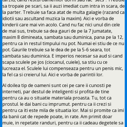
sa tropaie pe scari, sa ii auzi imediat cum intra in scara, de
la parter. Trebuie sa faca atat de multa galagie (razand ca
idiotii sau ascultand muzica la maxim). Aici e vorba de
kinderii care mai vin acolo. Cand nu fac nici unul din cele
de mai sus, trebuie sa dea gauri de pe la 7 jumatate,
maxim 8 dimineata, sambata sau duminica, pana pe la 12,
pentru ca in restul timpului nu pot. Numai ei stiu de ce nu
pot. Gaurile trebuie sa le dea de pe la 5-6 seara, tot
sambata sau duminica. E imperios necesar sa aud si cand
scapa sculele pe jos (ciocanul, cuiele), sa stiu cu ce
lucreaza el. Sculele lui compenseaza pentru un penis mic,
la fel ca si creierul lui. Aici e vorba de parintii lor.
Al doilea tip de oameni sunt cei pe care ii cunosti pe
interneti, par destul de inteligenti si profita de tine
pentru ca au o situatie materiala proasta. Tu, tot ca
prostul. le dai bani cu imprumut. pentru ca ii crezi si
pentru ca iti este mila de situatia lor. Mai si promite ca imi
da banii cat de repede poate, in rate. Am primit doar
muie, in repetate randuri, pentru ca ii cadeau degetele sa