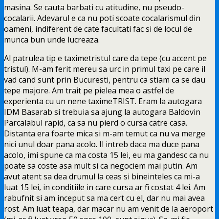
masina. Se cauta barbati cu atitudine, nu pseudo-
cocalarii. Adevarul e ca nu poti scoate cocalarismul din
oameni, indiferent de cate facultati fac si de locul de
munca bun unde lucreaza.
Al patrulea tip e taximetristul care da tepe (cu accent pe
tristul). M-am ferit mereu sa urc in primul taxi pe care il
vad cand sunt prin Bucuresti, pentru ca stiam ca se dau
tepe majore. Am trait pe pielea mea o astfel de
experienta cu un nene taximeTRIST. Eram la autogara
IDM Basarab si trebuia sa ajung la autogara Baldovin
Parcalabul rapid, ca sa nu pierd o cursa catre casa.
Distanta era foarte mica si m-am temut ca nu va merge
nici unul doar pana acolo. Il intreb daca ma duce pana
acolo, imi spune ca ma costa 15 lei, eu ma gandesc ca nu
poate sa coste asa mult si ca negociem mai putin. Am
avut atent sa dea drumul la ceas si bineinteles ca mi-a
luat 15 lei, in conditiile in care cursa ar fi costat 4 lei. Am
rabufnit si am inceput sa ma cert cu el, dar nu mai avea
rost. Am luat teapa, dar macar nu am venit de la aeroport