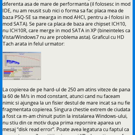
diferenta asa de mare de performanta (il folosesc in mod
IDE, nu am reusit sub nici o forma sa fac placa mea de
baza P5Q-SE sa mearga in mod AHCI, pentru a-l folosi in
mod SATA). Se pare ca placa de baza are chipset ICH10,
nu ICH10R, care merge in mod SATA in XP (bineinteles ca
Vista/Windows7 nu are problema asta). Graficul cu HD
Tach arata in felul urmator:
La copierea de pe hard-ul de 250 am atins viteze de pana
la 60 de M/s in mod constant, atunci cand nu faceam
nimic si ajungea la un fisier destul de mare incat sa nu fie
fragmentata copierea. Singura chestie extrem de ciudata
a fost ca m-am chinuit putin la instalarea Windows-ului,
nu stiu din ce motiv dupa prima repornire aparea un
mesaj “disk read error”. Poate avea legatura cu faptul ca