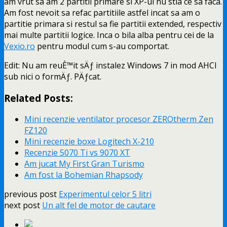
am vrut sa am 2 partitii primare si XP-ul nu stia ce sa faca.
Am fost nevoit sa refac partitiile astfel incat sa am o
partitie primara si restul sa fie partitii extended, respectiv
mai multe partitii logice. Inca o bila alba pentru cei de la
Vexio.ro
pentru modul cum s-au comportat.
Edit: Nu am reuÈ™it sÄƒ instalez Windows 7 in mod AHCI
sub nici o formÄƒ. PÄƒcat.
Related Posts:
Mini recenzie ventilator procesor ZEROtherm Zen
FZ120
Mini recenzie boxe Logitech X-210
Recenzie 5070 Ti vs 9070 XT
Am jucat My First Gran Turismo
Am fost la Bohemian Rhapsody
previous post
Experimentul celor 5 litri
next post
Un alt fel de motor de cautare