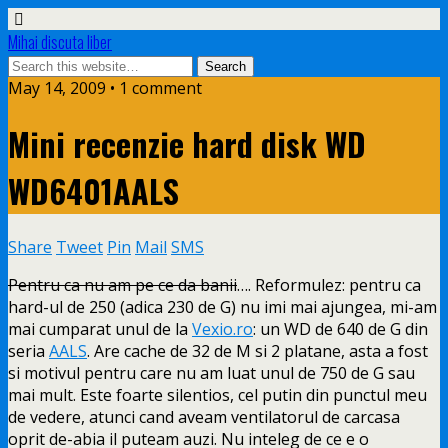
Mihai discuta liber
May 14, 2009 • 1 comment
Mini recenzie hard disk WD
WD6401AALS
Share
Tweet
Pin
Mail
SMS
Pentru ca nu am pe ce da banii
…. Reformulez: pentru ca
hard-ul de 250 (adica 230 de G) nu imi mai ajungea, mi-am
mai cumparat unul de la
Vexio.ro
: un WD de 640 de G din
seria
AALS
. Are cache de 32 de
M si 2 platane, asta a fost
si motivul pentru care nu am luat unul de 750 de G sau
mai mult. Este foarte silentios, cel putin din punctul meu
de vedere, atunci cand aveam ventilatorul de carcasa
oprit de-abia il puteam auzi. Nu inteleg de ce e o