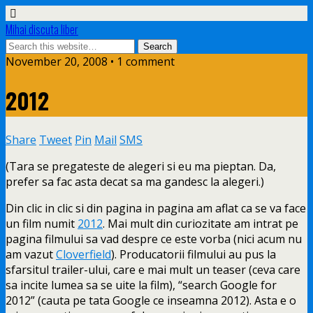
Mihai discuta liber
November 20, 2008 • 1 comment
2012
Share
Tweet
Pin
Mail
SMS
(Tara se pregateste de alegeri si eu ma pieptan. Da,
prefer sa fac asta decat sa ma gandesc la alegeri.)
Din clic in clic si din pagina in pagina am aflat ca se va face
un film numit
2012
. Mai mult
din curiozitate am intrat pe
pagina filmului sa vad despre ce este vorba (nici acum nu
am vazut
Cloverfield
). Producatorii filmului au pus la
sfarsitul trailer-ului, care e mai mult un teaser (ceva care
sa incite lumea sa se uite la film), “search Google for
2012” (cauta pe tata Google ce inseamna 2012). Asta e o