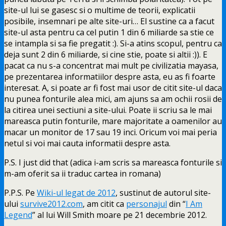
site-ul lui se gasesc si o multime de teorii, explicatii
posibile, insemnari pe alte site-uri… El sustine ca a facut
site-ul asta pentru ca cel putin 1 din 6 miliarde sa stie ce
se intampla si sa fie pregatit :). Si-a atins scopul, pentru ca
deja sunt 2 din 6 miliarde, si cine stie, poate si altii :)). E
pacat ca nu s-a concentrat mai mult pe civilizatia mayasa,
pe prezentarea informatiilor despre asta, eu as fi foarte
interesat. A, si poate ar fi fost mai usor de citit site-ul daca
nu punea fonturile alea mici, am ajuns sa am ochii rosii de
la citirea unei sectiuni a site-ului. Poate ii scriu sa le mai
mareasca putin fonturile, mare majoritate a oamenilor au
macar un monitor de 17 sau 19 inci. Oricum voi mai peria
netul si voi mai cauta informatii despre asta.
P.S. I just did that (adica i-am scris sa mareasca fonturile si
m-am oferit sa ii traduc cartea in romana)
P.P.S. Pe
Wiki-ul legat de 2012
, sustinut de autorul site-
ului
survive2012.com
, am citit ca
personajul
din “
I Am
Legend
” al lui Will Smith moare pe 21 decembrie 2012.