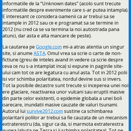
informatiile de la “Unknown dates” (acolo sunt trecute
informatiile despre evenimente care s-ar putea intampla).
E interesant ce considera oamenii ca ar trebui sa se
intample in 2012 sau ce e programat sa se termine in
2012 (nu cred ca se va termina la noi autostrada pana
atunci, dar asta e alta mancare de peste).
La cautarea pe
Google.com
mi-a atras atentia un singur
site, si anume
ASTA
. Omul vrea sa scrie o carte de non-
fictiune (greu de inteles avand in vedere ca scrie despre
ceva ce nu s-a intamplat inca) si expune in paginile site-
ului cam tot ce are legatura cu anul asta. Tot in 2012 polii
isi vor schimba polaritatea, nordul devine sus si invers.
Tot la posibile dezastre sunt trecute si inceperea unei noi
ere glaciare, reactivarea unor vulcani sau eruptii masive
din parte celor existenti, o epidemie globala a unei boli
oarecare, inundatii masive cauzate de valuri tsunami.
Autorul lui
survive2012.com
sustine ca schimbarea
polaritarii polilor ar trebui sa fie cauzata de un mecanism
extraterestru (da, sigur ca da, si marmota extraterestra
punea labuta pe Terra si ii schimba polaritatea). Tot pe