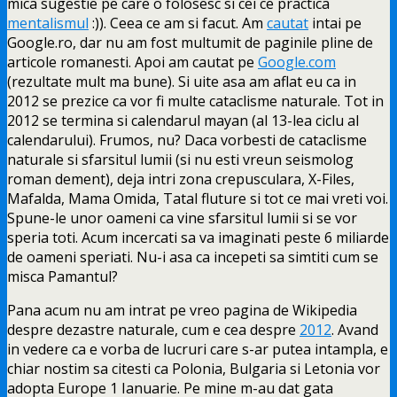
mica sugestie pe care o folosesc si cei ce practica
mentalismul
:)). Ceea ce am si facut. Am
cautat
intai pe
Google.ro, dar nu am fost multumit de paginile pline de
articole romanesti. Apoi am cautat pe
Google.com
(rezultate mult ma bune). Si uite asa am aflat eu ca in
2012 se prezice ca vor fi multe cataclisme naturale. Tot in
2012 se termina si calendarul mayan (al 13-lea ciclu al
calendarului). Frumos, nu? Daca vorbesti de cataclisme
naturale si sfarsitul lumii (si nu esti vreun seismolog
roman dement), deja intri zona crepusculara, X-Files,
Mafalda, Mama Omida, Tatal fluture si tot ce mai vreti voi.
Spune-le unor oameni ca vine sfarsitul lumii si se vor
speria toti. Acum incercati sa va imaginati peste 6 miliarde
de oameni speriati. Nu-i asa ca incepeti sa simtiti cum se
misca Pamantul?
Pana acum nu am intrat pe vreo pagina de Wikipedia
despre dezastre naturale, cum e cea despre
2012
. Avand
in vedere ca e vorba de lucruri care s-ar putea intampla, e
chiar nostim sa citesti ca Polonia, Bulgaria si Letonia vor
adopta Europe 1 Ianuarie. Pe mine m-au dat gata