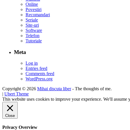
Online
Povestiri
Recomandari
Seriale
Site-uri
Software
Telefon
Tutoriale
Meta
Log in
Entries feed
Comments feed
WordPress.org
Copyright © 2026
Mihai discuta liber
- The thoughts of me.
|
Ubert Theme
This website uses cookies to improve your experience. We'll assume yo
Close
Privacy Overview