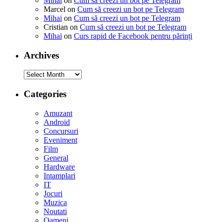
Mihai
on
Cum să creezi un bot pe Telegram
Marcel
on
Cum să creezi un bot pe Telegram
Mihai
on
Cum să creezi un bot pe Telegram
Cristian
on
Cum să creezi un bot pe Telegram
Mihai
on
Curs rapid de Facebook pentru părinți
Archives
Archives
Categories
Amuzant
Android
Concursuri
Eveniment
Film
General
Hardware
Intamplari
IT
Jocuri
Muzica
Noutati
Oameni