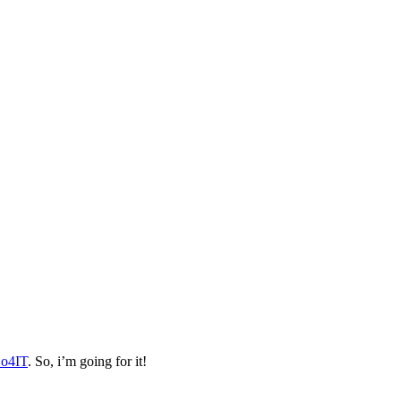
o4IT
. So, i’m going for it!