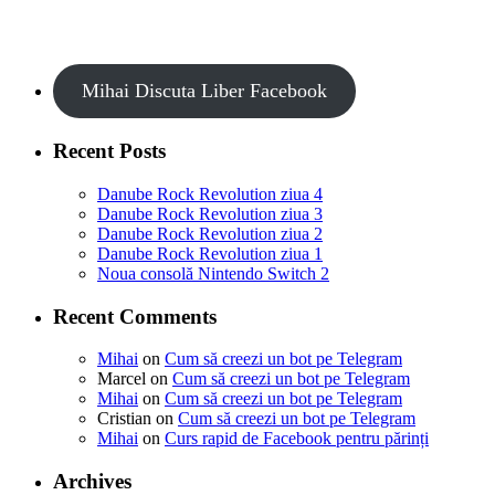
Mihai Discuta Liber Facebook
Recent Posts
Danube Rock Revolution ziua 4
Danube Rock Revolution ziua 3
Danube Rock Revolution ziua 2
Danube Rock Revolution ziua 1
Noua consolă Nintendo Switch 2
Recent Comments
Mihai
on
Cum să creezi un bot pe Telegram
Marcel
on
Cum să creezi un bot pe Telegram
Mihai
on
Cum să creezi un bot pe Telegram
Cristian
on
Cum să creezi un bot pe Telegram
Mihai
on
Curs rapid de Facebook pentru părinți
Archives