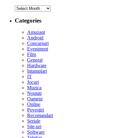
Archives
Categories
Amuzant
Android
Concursuri
Eveniment
Film
General
Hardware
Intamplari
IT
Jocuri
Muzica
Noutati
Oameni
Online
Povestiri
Recomandari
Seriale
Site-uri
Software
Telefon