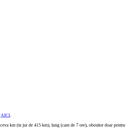
e
AICI
.
ceva km (in jur de 415 km), lung (cam de 7 ore), obositor doar pentru