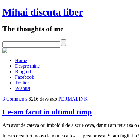
Mihai discuta liber
The thoughts of me
Home
Despre mine
Blogroll
Facebook
Twitter
Wishlist
3 Comments
6216 days ago
PERMALINK
Ce-am facut in ultimul timp
Am avut de cateva ori imboldul de a scrie ceva, dar nu am reusit sa o d
Intoarcerea furtunoasa la munca a fost… prea
brusca. Si am fugit. La 