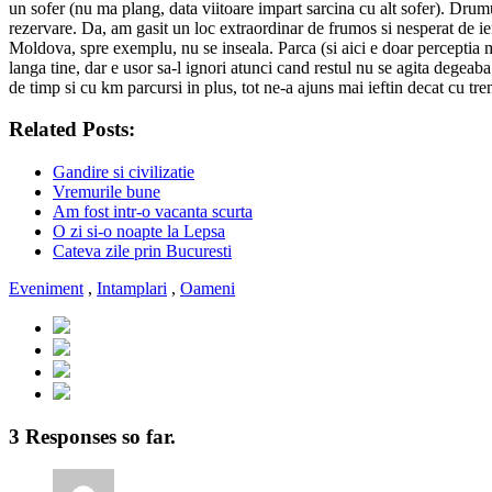
un sofer (nu ma plang, data viitoare impart sarcina cu alt sofer). Drum
rezervare. Da, am gasit un loc extraordinar de frumos si nesperat de ie
Moldova, spre exemplu, nu se inseala. Parca (si aici e doar perceptia m
langa tine, dar e usor sa-l ignori atunci cand restul nu se agita degeab
de timp si cu km parcursi in plus, tot ne-a ajuns mai ieftin decat cu t
Related Posts:
Gandire si civilizatie
Vremurile bune
Am fost intr-o vacanta scurta
O zi si-o noapte la Lepsa
Cateva zile prin Bucuresti
Eveniment
,
Intamplari
,
Oameni
3 Responses so far.