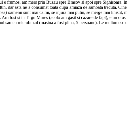
ul e frumos, am mers prin Buzau spre Brasov si apoi spre Sighisoara. Inc
ftin, dar asta ne-a consumat toata dupa-amiaza de sambata trecuta. Cine a
ea) oamenii sunt mai calmi, se injura mai putin, se merge mai linistit, 
a. Am fost si in Tirgu Mures (acolo am gasit si cazare de fapt), e un oras
renul sau cu microbuzul (masina a fost plina, 5 persoane). Le multumesc c