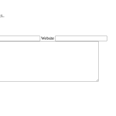
i..
Website