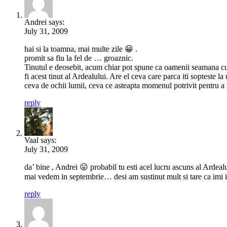
Andrei says:
July 31, 2009
hai si la toamna, mai multe zile 😀 .
promit sa fiu la fel de … groaznic.
Tinutul e deosebit, acum chiar pot spune ca oamenii seamana cu l
fi acest tinut al Ardealului. Are el ceva care parca iti sopteste l
ceva de ochii lumii, ceva ce asteapta momenul potrivit pentru a 
reply
Vaal says:
July 31, 2009
da’ bine , Andrei 😛 probabil tu esti acel lucru ascuns al Ardea
mai vedem in septembrie… desi am sustinut mult si tare ca imi 
reply