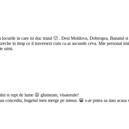
ocurile in care isi duc traiul 🙂 . Desi Moldova, Dobrogea, Banatul si 
a ureche in timp ce il traversezi cum ca ar ascunde ceva. Mie personal imi 
te uimi.
lului si rupt de lume 😛 glumeam, visatorule!
iau concediu, bugetul meu merge pe minus. 😀 s-ar putea sa stau acasa s