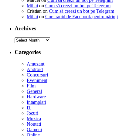
Marcel
on
Cum să creezi un bot pe Telegram
Mihai
on
Cum să creezi un bot pe Telegram
Cristian
on
Cum să creezi un bot pe Telegram
Mihai
on
Curs rapid de Facebook pentru părinți
Archives
Archives
Categories
Amuzant
Android
Concursuri
Eveniment
Film
General
Hardware
Intamplari
IT
Jocuri
Muzica
Noutati
Oameni
Online