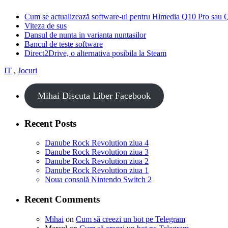
Cum se actualizează software-ul pentru Himedia Q10 Pro sau 
Viteza de sus
Dansul de nunta in varianta nuntasilor
Bancul de teste software
Direct2Drive, o alternativa posibila la Steam
IT
,
Jocuri
Mihai Discuta Liber Facebook
Recent Posts
Danube Rock Revolution ziua 4
Danube Rock Revolution ziua 3
Danube Rock Revolution ziua 2
Danube Rock Revolution ziua 1
Noua consolă Nintendo Switch 2
Recent Comments
Mihai
on
Cum să creezi un bot pe Telegram