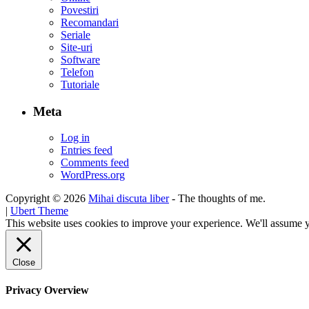
Povestiri
Recomandari
Seriale
Site-uri
Software
Telefon
Tutoriale
Meta
Log in
Entries feed
Comments feed
WordPress.org
Copyright © 2026
Mihai discuta liber
- The thoughts of me.
|
Ubert Theme
This website uses cookies to improve your experience. We'll assume yo
Close
Privacy Overview