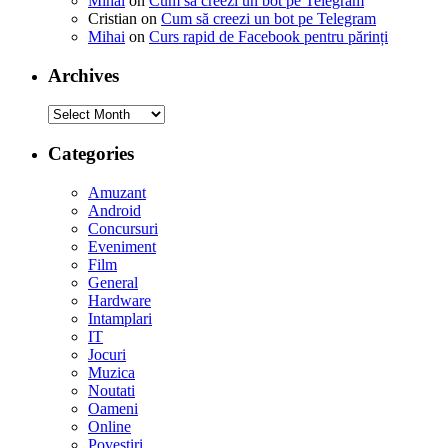
Mihai
on
Cum să creezi un bot pe Telegram
Cristian
on
Cum să creezi un bot pe Telegram
Mihai
on
Curs rapid de Facebook pentru părinți
Archives
Archives
Categories
Amuzant
Android
Concursuri
Eveniment
Film
General
Hardware
Intamplari
IT
Jocuri
Muzica
Noutati
Oameni
Online
Povestiri