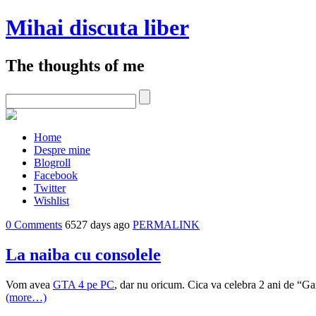
Mihai discuta liber
The thoughts of me
Home
Despre mine
Blogroll
Facebook
Twitter
Wishlist
0 Comments
6527 days ago
PERMALINK
La naiba cu consolele
Vom avea
GTA 4 pe PC
, dar nu oricum. Cica va celebra 2 ani de “Ga
(more…)