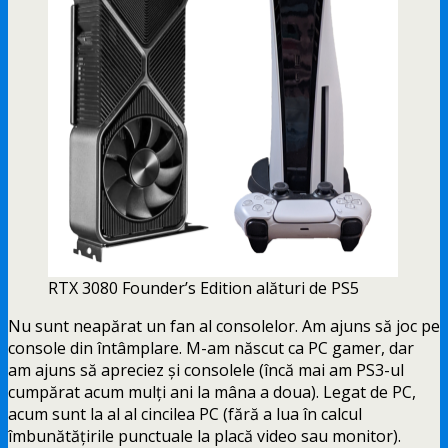
RTX 3080 Founder’s Edition alături de PS5
Nu sunt neapărat un fan al consolelor. Am ajuns să joc pe
console din întâmplare. M-am născut ca PC gamer, dar
am ajuns
să apreciez și consolele (încă mai am PS3-ul
cumpărat acum mulți ani la mâna a doua). Legat de PC,
acum sunt la al al cincilea PC (fără a lua în calcul
îmbunătățirile punctuale la placă video sau monitor).