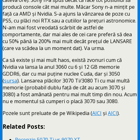
câteva ore). Sony n-a spus decât că face tot posibilul să
producă console cât mai multe. Măcar Sony n-a mințit pe
față ca AMD și Nvidia. S-a ajuns la vânzarea de poze cu
PS5, cu plăci noi RTX sau a cutiilor la prețuri astronomice.
N-am mai fost vreodată scârbit de astfel de
comportamente, dar mai ales de cei care preferă să dea
cu 50% până la 200% mai mult decât prețul de LANSARE
(care va scădea la un moment dat). Va urma.
Ca să existe și mai mult haos, există zvonuri cum că
Nvidia va lansa la anul 3060 cu 6 și 12 GB memorie
GDDR6, dar cu mai puține nuclee Cuda, dar și 3050
(
sursa
). Lansarea plăcilor 3070 Ti/3080 Ti cu mai multă
memorie (probabil dublu față de cât au acum 3070 și
3080) a fost amânată pentru mai mult timp din nou. Acum
nu e momentul să cumperi o placă 3070 sau 3080.
Pozele sunt preluate de pe Wikipedia (
AICI
și
AICI
).
Related Posts:
Recenzie 5070 Ti vs 9070 XT