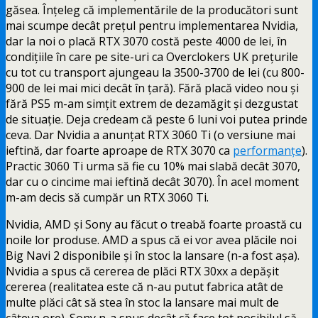
găsea. Înțeleg că implementările de la producători sunt
mai scumpe decât prețul pentru implementarea Nvidia,
dar la noi o placă RTX 3070 costă peste 4000 de lei, în
condițiile în care pe site-uri ca Overclokers UK prețurile
cu tot cu transport ajungeau la 3500-3700 de lei (cu 800-
900 de lei mai mici decât în țară). Fără placă video nou și
fără PS5 m-am simțit extrem de dezamăgit și dezgustat
de situație. Deja credeam că peste 6 luni voi putea prinde
ceva. Dar Nvidia a anunțat RTX 3060 Ti (o versiune mai
ieftină, dar foarte aproape de RTX 3070 ca
performanțe
).
Practic 3060 Ti urma să fie cu 10% mai slabă decât 3070,
dar cu o cincime mai ieftină decât 3070). În acel moment
m-am decis să cumpăr un RTX 3060 Ti.
Nvidia, AMD și Sony au făcut o treabă foarte proastă cu
noile lor produse. AMD a spus că ei vor avea plăcile noi
Big Navi 2 disponibile și în stoc la lansare (n-a fost așa).
Nvidia a spus că cererea de plăci RTX 30xx a depășit
cererea (realitatea este că n-au putut fabrica atât de
multe plăci cât să stea în stoc la lansare mai mult de