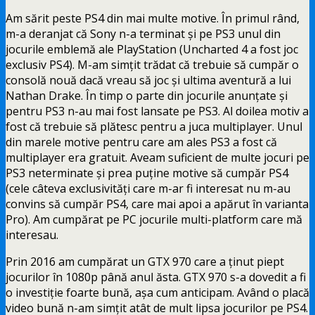
Am sărit peste PS4 din mai multe motive. În primul rând,
m-a deranjat că Sony n-a terminat și pe PS3 unul din
jocurile emblemă ale PlayStation (Uncharted 4 a fost joc
exclusiv PS4). M-am simțit trădat că trebuie să cumpăr o
consolă nouă dacă vreau să joc și ultima aventură a lui
Nathan Drake. În timp o parte din jocurile anunțate și
pentru PS3 n-au mai fost lansate pe PS3. Al doilea motiv a
fost că trebuie să plătesc pentru a juca multiplayer. Unul
din marele motive pentru care am ales PS3 a fost că
multiplayer era gratuit. Aveam suficient de multe jocuri pe
PS3 neterminate și prea puține motive să cumpăr PS4
(cele câteva exclusivități care m-ar fi interesat nu m-au
convins să cumpăr PS4, care mai apoi a apărut în varianta
Pro). Am cumpărat pe PC jocurile multi-platform care mă
interesau.
Prin 2016 am cumpărat un GTX 970 care a ținut piept
jocurilor în 1080p până anul ăsta. GTX 970 s-a dovedit a fi
o investiție foarte bună, așa cum anticipam. Având o placă
video bună n-am simțit atât de mult lipsa jocurilor pe PS4.