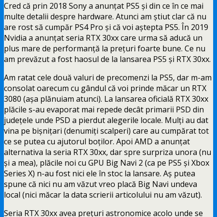
Cred că prin 2018 Sony a anunțat PS5 și din ce în ce mai
multe detalii despre hardware. Atunci am știut clar că nu
are rost să cumpăr PS4 Pro și că voi aștepta PS5. În 2019
Nvidia a anunțat seria RTX 30xx care urma să aducă un
plus mare de performanță la prețuri foarte bune. Ce nu
am prevăzut a fost haosul de la lansarea PS5 și RTX 30xx.
Am ratat cele două valuri de precomenzi la PS5, dar m-am
consolat oarecum cu gândul că voi prinde măcar un RTX
3080 (așa plănuiam atunci). La lansarea oficială RTX 30xx
plăcile s-au evaporat mai repede decât primarii PSD din
județele unde PSD a pierdut alegerile locale. Mulți au dat
vina pe bișnițari (denumiți scalperi) care au cumpărat tot
ce se putea cu ajutorul boților. Apoi AMD a anunțat
alternativa la seria RTX 30xx, dar spre surpriza unora (nu
și a mea), plăcile noi cu GPU Big Navi 2 (ca pe PS5 și Xbox
Series X) n-au fost nici ele în stoc la lansare. Aș putea
spune că nici nu am văzut vreo placă Big Navi undeva
local (nici măcar la data scrierii articolului nu am văzut).
Seria RTX 30xx avea prețuri astronomice acolo unde se