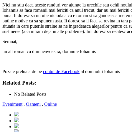
Nici nu stiu daca aceste randuri vor ajunge la urechile sau ochii noulu
Iohannis sa faca romanii mai fericiti ca anul trecut, dar nu mai ferici
buna. Ii doresc sa nu uite niciodata ca e roman si sa gandeasca mereu 
putine motive ca sa spunem asta. Ii doresc sa ii faca sa revina in tara 
situatia in care puterile straine sa ne ingradeasca alegerilor pentru c
sustinerea (aici intram deja in alte probleme). Imi doresc sa recitesc a
Semnat,
un alt roman ca dumneavoastra, domnule Iohannis
Poza e preluata de pe
contul de Facebook
al domnului Iohannis
Related Posts:
No Related Posts
Eveniment
,
Oameni
,
Online