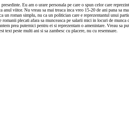
i presedinte. Eu am o urare personala pe care o spun celor care reprezin
ti ca anul viitor. Nu vreau sa mai treaca inca vreo 15-20 de ani pana sa
ca un roman simplu, nu ca un politician care e reprezentantul unui part
pe romanii plecati afara sa munceasca pe salarii mici in locuri de munca d
a suntem prea puternici pentru ei si reprezentam o amenintare. Vreau sa p
cest text peste multi ani si sa zambesc cu placere, nu cu resemnare.