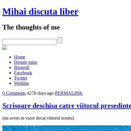
Mihai discuta liber
The thoughts of me
Home
Despre mine
Blogroll
Facebook
Twitter
Wishlist
0 Comments
4278 days ago
PERMALINK
Scrisoare deschisa catre viitorul presedint
(nu avem in vizor decat viitorul nostru)