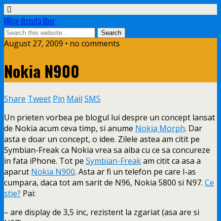
Mihai discuta liber
August 27, 2009 • no comments
Nokia N900
Share
Tweet
Pin
Mail
SMS
Un prieten vorbea pe blogul lui despre un concept lansat
de Nokia acum ceva timp, si anume
Nokia Morph
. Dar
asta e doar un concept, o idee. Zilele astea am citit pe
Symbian-Freak ca Nokia vrea sa aiba
cu ce sa concureze
in fata iPhone. Tot pe
Symbian-Freak
am citit ca asa a
aparut
Nokia N900
. Asta ar fi un telefon pe care l-as
cumpara, daca tot am sarit de N96, Nokia 5800 si N97.
Ce
stie?
Pai:
– are display de 3,5 inc, rezistent la zgariat (asa are si