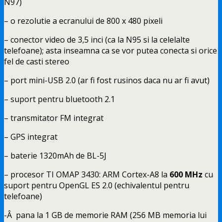
N97)
– o rezolutie a ecranului de 800 x 480 pixeli
– conector video de 3,5 inci (ca la N95 si la celelalte
telefoane); asta inseamna ca se vor putea conecta si orice
fel de casti stereo
– port mini-USB 2.0 (ar fi fost rusinos daca nu ar fi avut)
– suport pentru bluetooth 2.1
– transmitator FM integrat
– GPS integrat
– baterie 1320mAh de BL-5J
– procesor TI OMAP 3430: ARM Cortex-A8 la
600 MHz
cu
suport pentru OpenGL ES 2.0 (echivalentul pentru
telefoane)
-Â pana la 1 GB de memorie RAM (256 MB memoria lui