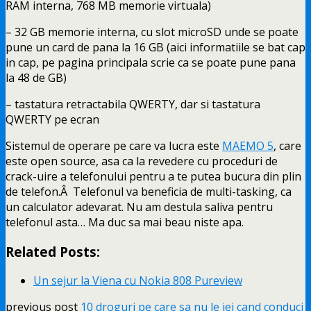
RAM interna, 768 MB memorie virtuala)
– 32 GB memorie interna, cu slot microSD unde se poate
pune un card de pana la 16 GB (aici informatiile se bat cap
in cap, pe pagina principala scrie ca se poate pune pana
la 48 de GB)
– tastatura retractabila QWERTY, dar si tastatura
QWERTY pe ecran
Sistemul de operare pe care va lucra este
MAEMO 5
, care
este open source, asa ca la revedere cu proceduri de
crack-uire a telefonului pentru a te putea bucura din plin
de telefon.Â Telefonul va beneficia de multi-tasking, ca
un calculator adevarat. Nu am destula saliva pentru
telefonul asta… Ma duc sa mai beau niste apa.
Related Posts:
Un sejur la Viena cu Nokia 808 Pureview
previous post
10 droguri pe care sa nu le iei cand conduci