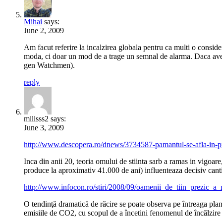
Mihai
says:
June 2, 2009
Am facut referire la incalzirea globala pentru ca multi o conside
moda, ci doar un mod de a trage un semnal de alarma. Daca avem 
gen Watchmen).
reply
milisss2 says:
June 3, 2009
http://www.descopera.ro/dnews/3734587-pamantul-se-afla-in-pr
Inca din anii 20, teoria omului de stiinta sarb a ramas in vigoar
produce la aproximativ 41.000 de ani) influenteaza decisiv cantit
http://www.infocon.ro/stiri/2008/09/oamenii_de_tiin_prezic_
O tendinţă dramatică de răcire se poate observa pe întreaga pla
emisiile de CO2, cu scopul de a încetini fenomenul de încălzire