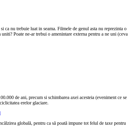
 si ca nu trebuie luat in seama. Filmele de genul asta nu reprezinta o
uniti? Poate ne-ar trebui o amenintare externa pentru a ne uni (ceva
la 100.000 de ani, precum si schimbarea axei acesteia (eveniment ce se
clicitatea erelor glaciare.
l
călzirea globală, pentru ca să poată impune tot felul de taxe pentru