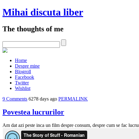
Mihai discuta liber
The thoughts of me
Home
Despre mine
Blogroll
Facebook
Twitter
Wishlist
9 Comments
6278 days ago
PERMALINK
Povestea lucrurilor
Am dat azi peste inca un film despre consum, despre cum se fac lucrur