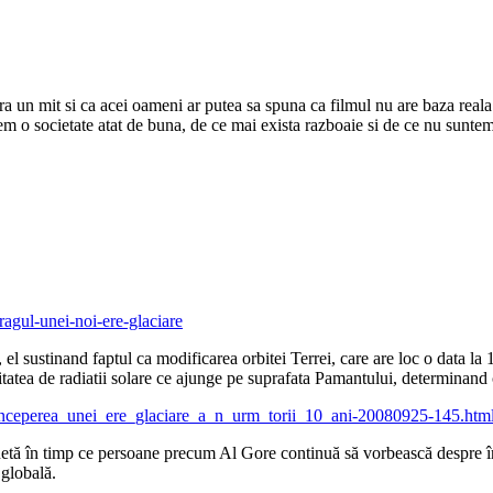
ra un mit si ca acei oameni ar putea sa spuna ca filmul nu are baza reala
o societate atat de buna, de ce mai exista razboaie si de ce nu suntem 
agul-unei-noi-ere-glaciare
e, el sustinand faptul ca modificarea orbitei Terrei, care are loc o data 
atea de radiatii solare ce ajunge pe suprafata Pamantului, determinand ci
a_nceperea_unei_ere_glaciare_a_n_urm_torii_10_ani-20080925-145.htm
netă în timp ce persoane precum Al Gore continuă să vorbească despre în
 globală.