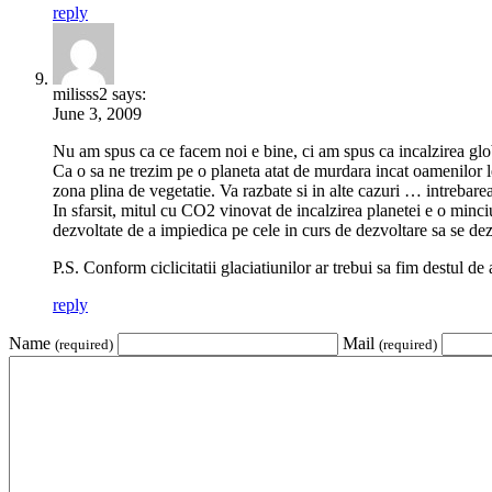
reply
milisss2 says:
June 3, 2009
Nu am spus ca ce facem noi e bine, ci am spus ca incalzirea gl
Ca o sa ne trezim pe o planeta atat de murdara incat oamenilor l
zona plina de vegetatie. Va razbate si in alte cazuri … intrebare
In sfarsit, mitul cu CO2 vinovat de incalzirea planetei e o minciu
dezvoltate de a impiedica pe cele in curs de dezvoltare sa se dez
P.S. Conform ciclicitatii glaciatiunilor ar trebui sa fim destul de
reply
Name
Mail
(required)
(required)