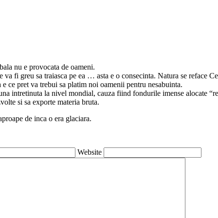
obala nu e provocata de oameni.
e va fi greu sa traiasca pe ea … asta e o consecinta. Natura se reface Ce
a e ce pret va trebui sa platim noi oamenii pentru nesabuinta.
na intretinuta la nivel mondial, cauza fiind fondurile imense alocate “red
volte si sa exporte materia bruta.
 aproape de inca o era glaciara.
Website