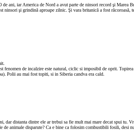
00 de ani, iar America de Nord a avut parte de ninsori record şi Marea Br
ost ninsori şi grindină aproape zilnic. Şi vara britanică a fost răcoroasă,
it.
fenomen de incalzire este natural, ciclic si imposibil de oprit. Topirea 
pa). Polii au mai fost topiti, si in Siberia candva era cald.
i, dar distanta dintre ele ar trebui sa fie mult mai mare decat spui tu. V
iile de animale disparute? Ca e bine ca folosim combustibili fosili, desi