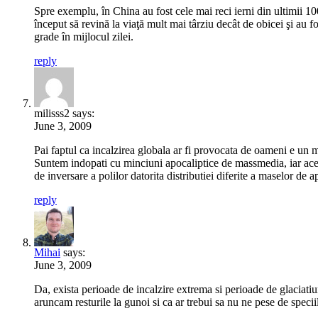
Spre exemplu, în China au fost cele mai reci ierni din ultimii 1
început să revină la viaţă mult mai târziu decât de obicei şi au f
grade în mijlocul zilei.
reply
milisss2 says:
June 3, 2009
Pai faptul ca incalzirea globala ar fi provocata de oameni e un m
Suntem indopati cu minciuni apocaliptice de massmedia, iar acest 
de inversare a polilor datorita distributiei diferite a maselor de a
reply
Mihai
says:
June 3, 2009
Da, exista perioade de incalzire extrema si perioade de glaciatiun
aruncam resturile la gunoi si ca ar trebui sa nu ne pese de spec