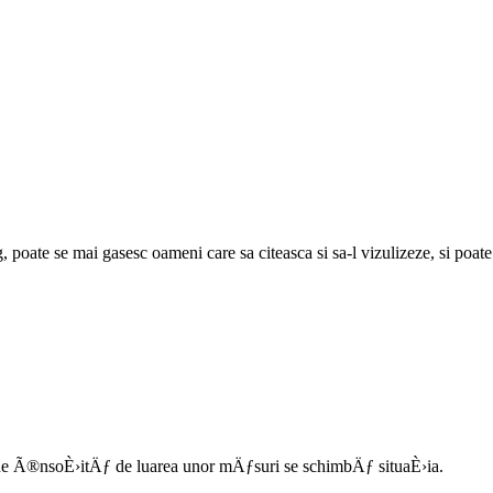
g, poate se mai gasesc oameni care sa citeasca si sa-l vizulizeze, si poat
ne Ã®nsoÈ›itÄƒ de luarea unor mÄƒsuri se schimbÄƒ situaÈ›ia.