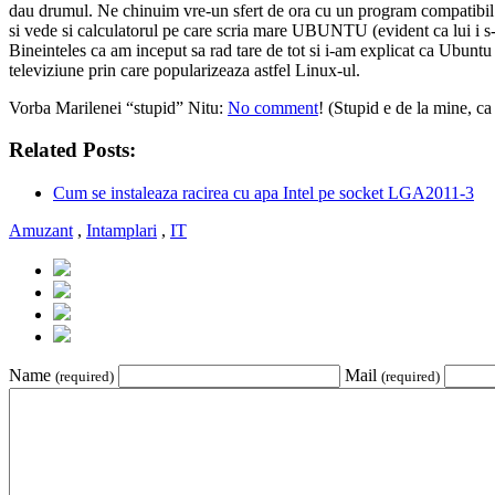
dau drumul. Ne chinuim vre-un sfert de ora cu un program compatibil cu
si vede si calculatorul pe care scria mare UBUNTU (evident ca lui i s-
Bineinteles ca am inceput sa rad tare de tot si i-am explicat ca Ubuntu
televiziune prin care popularizeaza astfel Linux-ul.
Vorba Marilenei “stupid” Nitu:
No comment
! (Stupid e de la mine, c
Related Posts:
Cum se instaleaza racirea cu apa Intel pe socket LGA2011-3
Amuzant
,
Intamplari
,
IT
Name
Mail
(required)
(required)