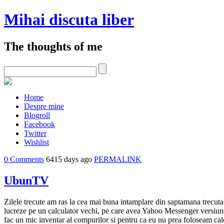
Mihai discuta liber
The thoughts of me
Home
Despre mine
Blogroll
Facebook
Twitter
Wishlist
0 Comments
6415 days ago
PERMALINK
UbunTV
Zilele trecute am ras la cea mai buna intamplare din saptamana trecut
lucreze pe un calculator vechi, pe care avea Yahoo Messenger versiun
fac un mic inventar al compurilor si pentru ca eu nu prea foloseam calcu