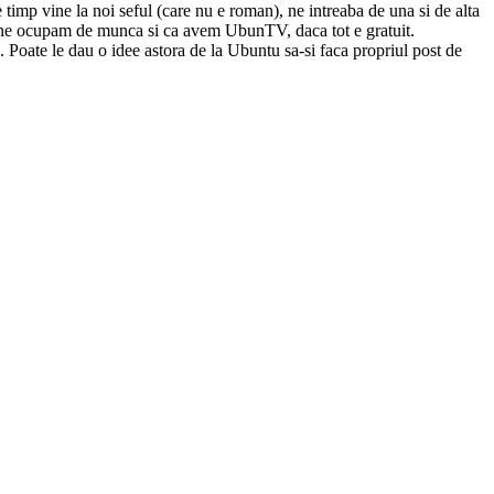
imp vine la noi seful (care nu e roman), ne intreaba de una si de alta
 nu ne ocupam de munca si ca avem UbunTV, daca tot e gratuit.
. Poate le dau o idee astora de la Ubuntu sa-si faca propriul post de