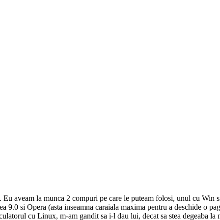
a. Eu aveam la munca 2 compuri pe care le puteam folosi, unul cu Win s
ea 9.0 si Opera (asta inseamna caraiala maxima pentru a deschide o pagi
latorul cu Linux, m-am gandit sa i-l dau lui, decat sa stea degeaba la min