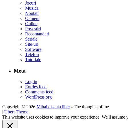
Jocuri
Muzica
Noutati
Oameni
Online
Povestiri
Recomandari
Seriale
Site-uri
Software
Telefon
Tutoriale
Meta
Log in
Entries feed
Comments feed
WordPress.org
Copyright © 2026
Mihai discuta liber
- The thoughts of me.
|
Ubert Theme
This website uses cookies to improve your experience. We'll assume yo