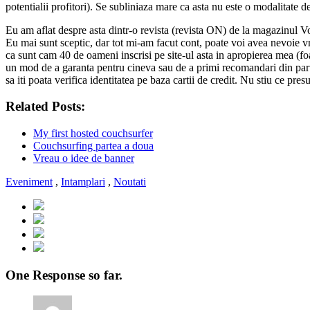
potentialii profitori). Se subliniaza mare ca asta nu este o modalitate 
Eu am aflat despre asta dintr-o revista (revista ON) de la magazinul Vo
Eu mai sunt sceptic, dar tot mi-am facut cont, poate voi avea nevoie v
ca sunt cam 40 de oameni inscrisi pe site-ul asta in apropierea mea (foa
un mod de a garanta pentru cineva sau de a primi recomandari din partea 
sa iti poata verifica identitatea pe baza cartii de credit. Nu stiu ce 
Related Posts:
My first hosted couchsurfer
Couchsurfing partea a doua
Vreau o idee de banner
Eveniment
,
Intamplari
,
Noutati
One Response so far.