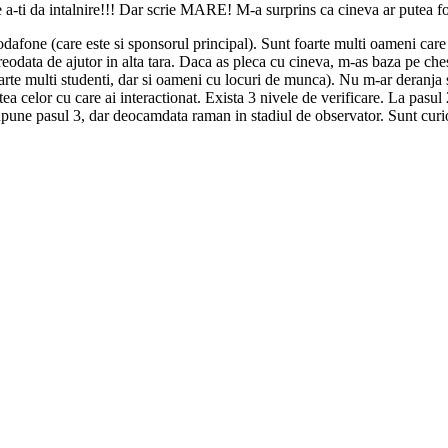
de a-ti da intalnire!!! Dar scrie MARE! M-a surprins ca cineva ar putea fo
dafone (care este si sponsorul principal). Sunt foarte multi oameni care f
reodata de ajutor in alta tara. Daca as pleca cu cineva, m-as baza pe ch
rte multi studenti, dar si oameni cu locuri de munca). Nu m-ar deranja sa 
celor cu care ai interactionat. Exista 3 nivele de verificare. La pasul 2
presupune pasul 3, dar deocamdata raman in stadiul de observator. Sunt cur