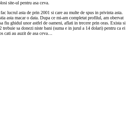
losi site-ul pentru asa ceva.
ac lucrul asta de prin 2001 si care au multe de spus in privinta asta.
estia asta macar o data. Dupa ce mi-am completat profilul, am obervat
fiu ghidul unor astfel de oameni, aflati in trecere prin oras. Exista si
 trebuie sa donezi niste bani (suma e in jurul a 14 dolari) pentru ca ei
ios cati au auzit de asa ceva…