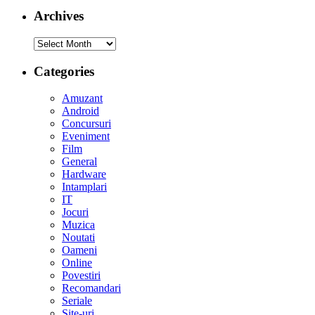
Archives
Archives
Categories
Amuzant
Android
Concursuri
Eveniment
Film
General
Hardware
Intamplari
IT
Jocuri
Muzica
Noutati
Oameni
Online
Povestiri
Recomandari
Seriale
Site-uri