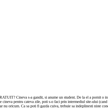
GRATUIT? Cineva s-a gandit, si anume un student. De la el a pornit o in
e cineva pentru cateva zile, poti s-o faci prin intermediul site-ului (c
r nu oricum. Ca sa poti fi gazda cuiva, trebuie sa indeplinesti niste cond