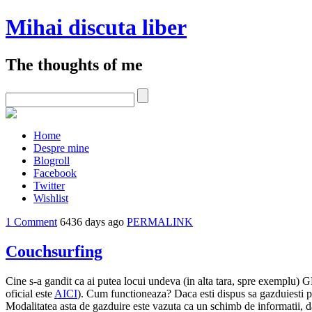
Mihai discuta liber
The thoughts of me
Home
Despre mine
Blogroll
Facebook
Twitter
Wishlist
1 Comment
6436 days ago
PERMALINK
Couchsurfing
Cine s-a gandit ca ai putea locui undeva (in alta tara, spre exemplu) 
oficial este
AICI
). Cum functioneaza? Daca esti dispus sa gazduiesti p
Modalitatea asta de gazduire este vazuta ca un schimb de informatii, da