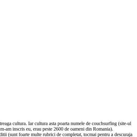
treaga cultura. Iar cultura asta poarta numele de couchsurfing
(site-ul
and m-am inscris eu, erau peste 2600 de oameni din Romania).
itii (sunt foarte multe rubrici de completat, tocmai pentru a descuraja